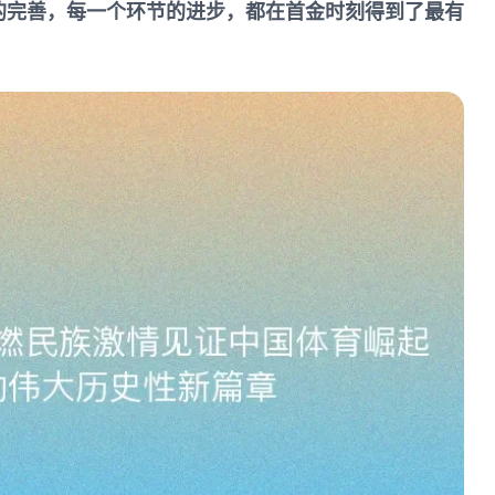
的完善，每一个环节的进步，都在首金时刻得到了最有