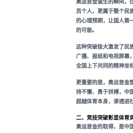
奥运首金诞生的瞬间，
员个人，更属于整个民族
的心理预期，让国人第
的可能。
这种突破极大激发了民
广播、报纸和电视屏幕
全国上下共同的精神坐标
更重要的是，奥运首金
持不懈、勇于拼搏，中
超越体育本身，渗透进
二、竞技突破彰显体育
奥运首金的取得，是中