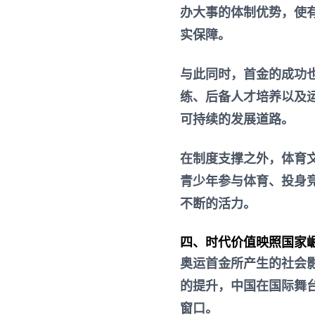
办大事的体制优势，使
实保障。
与此同时，首金的成功
练、后备人才培养以及
可持续的发展道路。
在制度支撑之外，体育
青少年参与体育、投身
不断的活力。
四、时代价值映照国家
奥运首金所产生的社会
的提升，中国在国际舞
窗口。