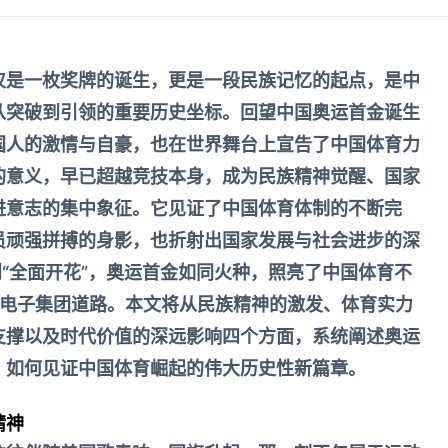
仅是一枚奖牌的诞生，更是一段民族记忆的起点，是中
从突破到引领的重要历史坐标。回望中国奥运首金诞生
国人的激情与自豪，也在世界舞台上宣告了中国体育力
的意义，早已超越竞技本身，成为民族精神觉醒、国家
进意志的集中象征。它见证了中国体育体制的不断完
员顽强拼搏的身影，也折射出国家发展与社会进步的深
到“全面开花”，奥运首金如同火种，照亮了中国体育不
发电子集团
道路。本文将从民族精神的激发、体育实力
支撑以及时代价值的深远影响四个方面，系统阐述奥运
，如何见证中国体育崛起的伟大历史性新篇章。
精神