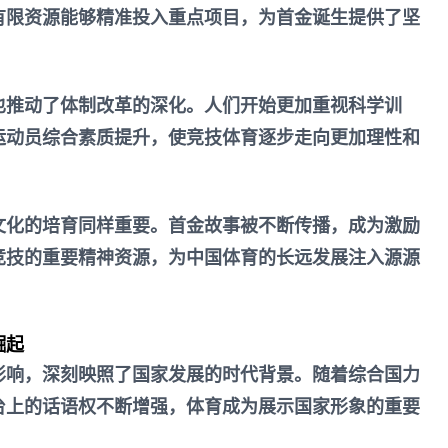
有限资源能够精准投入重点项目，为首金诞生提供了坚
也推动了体制改革的深化。人们开始更加重视科学训
运动员综合素质提升，使竞技体育逐步走向更加理性和
文化的培育同样重要。首金故事被不断传播，成为激励
竞技的重要精神资源，为中国体育的长远发展注入源源
崛起
影响，深刻映照了国家发展的时代背景。随着综合国力
台上的话语权不断增强，体育成为展示国家形象的重要