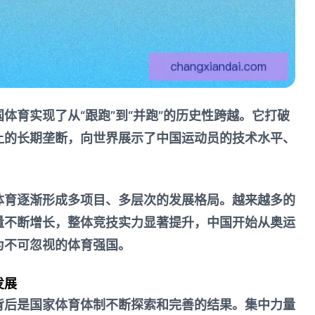
体育实现了从“跟跑”到“并跑”的历史性跨越。它打破
上的长期垄断，向世界展示了中国运动员的技术水平、
体育逐渐形成多项目、多层次的发展格局。越来越多的
量不断增长，整体竞技实力显著提升，中国开始从奥运
为不可忽视的体育强国。
发展
背后是国家体育体制不断探索和完善的结果。集中力量