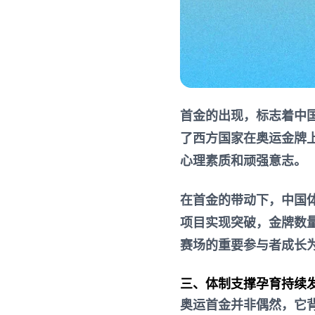
首金的出现，标志着中国
了西方国家在奥运金牌
心理素质和顽强意志。
在首金的带动下，中国
项目实现突破，金牌数
赛场的重要参与者成长
三、体制支撑孕育持续
奥运首金并非偶然，它