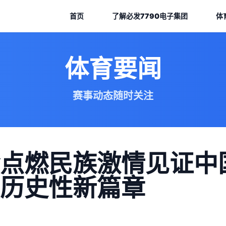
首页
了解
必发7790电子集团
体
体育要闻
赛事动态随时关注
点燃民族激情见证中
历史性新篇章