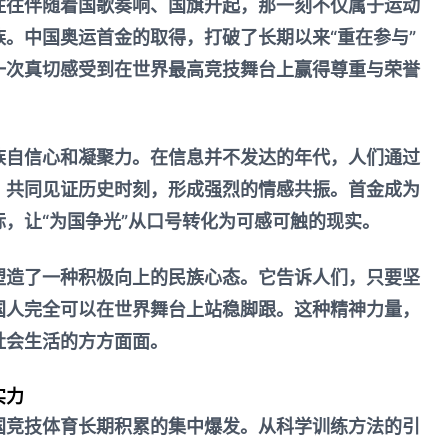
往往伴随着国歌奏响、国旗升起，那一刻不仅属于运动
。中国奥运首金的取得，打破了长期以来“重在参与”
一次真切感受到在世界最高竞技舞台上赢得尊重与荣誉
族自信心和凝聚力。在信息并不发达的年代，人们通过
，共同见证历史时刻，形成强烈的情感共振。首金成为
，让“为国争光”从口号转化为可感可触的现实。
塑造了一种积极向上的民族心态。它告诉人们，只要坚
国人完全可以在世界舞台上站稳脚跟。这种精神力量，
社会生活的方方面面。
实力
国竞技体育长期积累的集中爆发。从科学训练方法的引