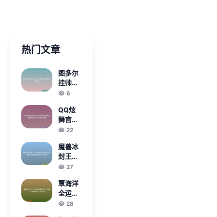
热门文章
图多尔
挂帅尤
文 克罗
6
地亚教
QQ炫
头开启
舞官方
斑马新
网站全
22
征程
新活动
魔兽冰
资讯与
封王座
玩家互
1.24e
27
动精彩
经典版
汇聚平
覃海洋
本玩法
台乐园
全运会
与对战
天地集
200米
28
策略全
蛙泳精
解析指