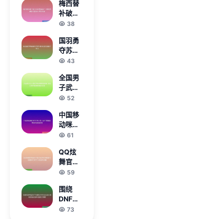
梅西替
彩夺金
南进阶
补破门
刷新个
实战技
助力迈
38
人最佳
巧
阿密国
成绩实
国羽勇
际2-1
现梦想
夺苏迪
击败费
曼杯四
43
城联合
连冠彰
延续七
全国男
显羽毛
连胜纪
子武术
球霸主
录
散打锦
52
实力
标赛圆
中国移
满落幕
动咪咕
各项金
杯
61
牌归属
2025
揭晓精
QQ炫
山东大
彩纷呈
舞官方
学生篮
网站全
59
球联赛
新活动
青岛圆
围绕
资讯与
满收官
DNF界
玩家互
面补丁
73
动精彩
的美化